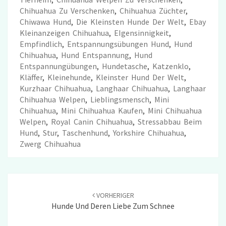
Chihuahua Zu Verschenken
,
Chihuahua Züchter
,
Chiwawa Hund
,
Die Kleinsten Hunde Der Welt
,
Ebay
Kleinanzeigen Chihuahua
,
EIgensinnigkeit
,
Empfindlich
,
Entspannungsübungen Hund
,
Hund
Chihuahua
,
Hund Entspannung
,
Hund
Entspannungübungen
,
Hundetasche
,
Katzenklo
,
Kläffer
,
Kleinehunde
,
Kleinster Hund Der Welt
,
Kurzhaar Chihuahua
,
Langhaar Chihuahua
,
Langhaar
Chihuahua Welpen
,
Lieblingsmensch
,
Mini
Chihuahua
,
Mini Chihuahua Kaufen
,
Mini Chihuahua
Welpen
,
Royal Canin Chihuahua
,
Stressabbau Beim
Hund
,
Stur
,
Taschenhund
,
Yorkshire Chihuahua
,
Zwerg Chihuahua
Beitrags-
Navigation
VORHERIGER
Hunde Und Deren Liebe Zum Schnee