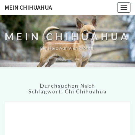
MEIN CHIHUAHUA
Togg
navig
MEIN CHIHUAHUA
Ein Herz Auf Vier Pfoten.
Durchsuchen Nach
Schlagwort:
Chi Chihuahua