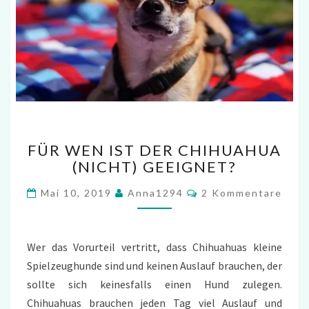
FÜR
FÜR WEN IST DER CHIHUAHUA
WEN
(NICHT) GEEIGNET?
IST
DER
Kommentare
Mai 10, 2019
Anna1294
2 Kommentare
CHIHUAHUA
(NICHT)
GEEIGNET?
Wer das Vorurteil vertritt, dass Chihuahuas kleine
Spielzeughunde sind und keinen Auslauf brauchen, der
sollte sich keinesfalls einen Hund zulegen.
Chihuahuas brauchen jeden Tag viel Auslauf und