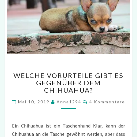
WELCHE
WELCHE VORURTEILE GIBT ES
VORURTEILE
GEGENÜBER DEM
GIBT
CHIHUAHUA?
ES
GEGENÜBER
Kommentare
Mai 10, 2019
Anna1294
4 Kommentare
DEM
CHIHUAHUA?
Ein Chihuahua ist ein Taschenhund Klar, kann der
Chihuahua an die Tasche gewöhnt werden, aber dass