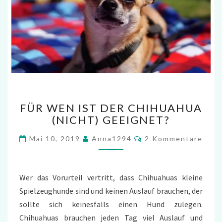
FÜR
FÜR WEN IST DER CHIHUAHUA
WEN
(NICHT) GEEIGNET?
IST
DER
Kommentare
Mai 10, 2019
Anna1294
2 Kommentare
CHIHUAHUA
(NICHT)
GEEIGNET?
Wer das Vorurteil vertritt, dass Chihuahuas kleine
Spielzeughunde sind und keinen Auslauf brauchen, der
sollte sich keinesfalls einen Hund zulegen.
Chihuahuas brauchen jeden Tag viel Auslauf und