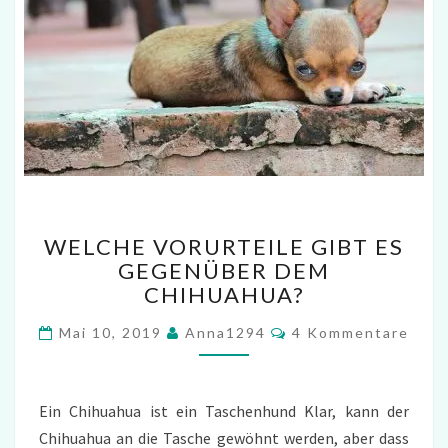
WELCHE
WELCHE VORURTEILE GIBT ES
VORURTEILE
GEGENÜBER DEM
GIBT
CHIHUAHUA?
ES
GEGENÜBER
Kommentare
Mai 10, 2019
Anna1294
4 Kommentare
DEM
CHIHUAHUA?
Ein Chihuahua ist ein Taschenhund Klar, kann der
Chihuahua an die Tasche gewöhnt werden, aber dass