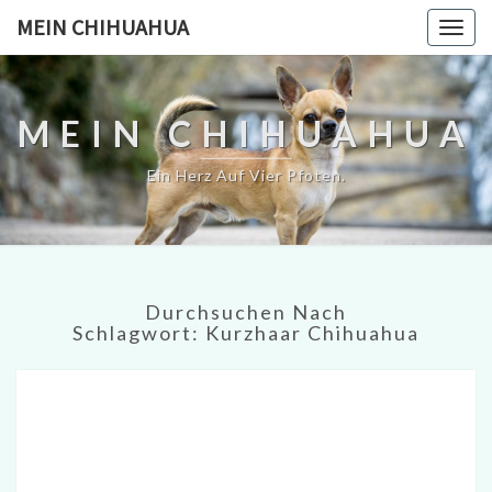
MEIN CHIHUAHUA
Togg
navig
MEIN CHIHUAHUA
Ein Herz Auf Vier Pfoten.
Durchsuchen Nach
Schlagwort:
Kurzhaar Chihuahua