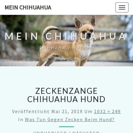
MEIN CHIHUAHUA
Togg
navig
MEIN CHIHUAHUA
Ein Herz Auf Vier Pfoten.
ZECKENZANGE
CHIHUAHUA HUND
Veröffentlicht
Mai 21, 2019
Um
1032 × 249
In
Was Tun Gegen Zecken Beim Hund?