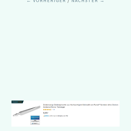
← VORHERIGER
/
NÄCHSTER →