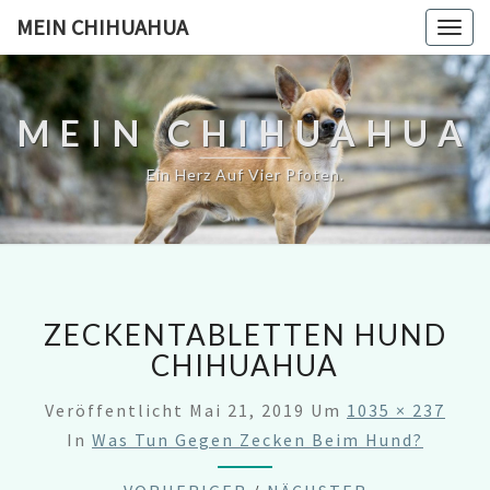
MEIN CHIHUAHUA
Togg
navig
MEIN CHIHUAHUA
Ein Herz Auf Vier Pfoten.
ZECKENTABLETTEN HUND
CHIHUAHUA
Veröffentlicht
Mai 21, 2019
Um
1035 × 237
In
Was Tun Gegen Zecken Beim Hund?