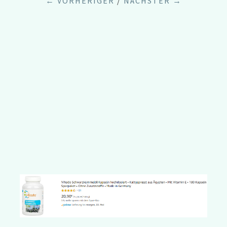
← VORHERIGER
/
NÄCHSTER →