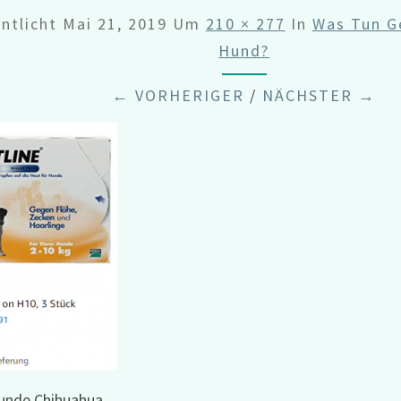
entlicht
Mai 21, 2019
Um
210 × 277
In
Was Tun G
Hund?
← VORHERIGER
/
NÄCHSTER →
unde Chihuahua