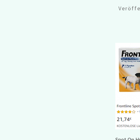
Veröff
Spot On H