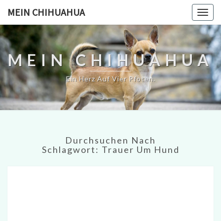
MEIN CHIHUAHUA
Togg
navig
MEIN CHIHUAHUA
Ein Herz Auf Vier Pfoten.
Durchsuchen Nach
Schlagwort:
Trauer Um Hund