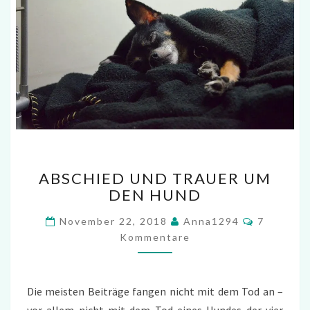
ABSCHIED
ABSCHIED UND TRAUER UM
UND
DEN HUND
TRAUER
UM
Kommenta
November 22, 2018
Anna1294
7
DEN
Kommentare
HUND
Die meisten Beiträge fangen nicht mit dem Tod an –
vor allem nicht mit dem Tod eines Hundes der vier