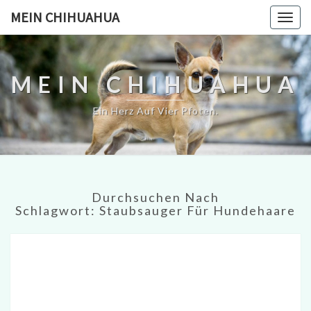
MEIN CHIHUAHUA
Togg
navig
MEIN CHIHUAHUA
Ein Herz Auf Vier Pfoten.
Durchsuchen Nach
Schlagwort:
Staubsauger Für Hundehaare