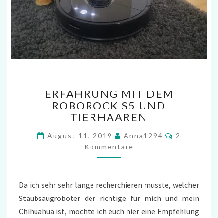
ERFAHRUNG
ERFAHRUNG MIT DEM
MIT
ROBOROCK S5 UND
DEM
TIERHAAREN
ROBOROCK
S5
Kommentar
August 11, 2019
Anna1294
2
UND
Kommentare
TIERHAAREN
Da ich sehr sehr lange recherchieren musste, welcher
Staubsaugroboter der richtige für mich und mein
Chihuahua ist, möchte ich euch hier eine Empfehlung