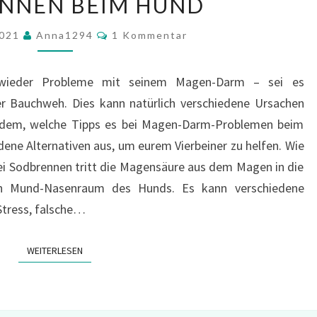
NNEN BEIM HUND
BEIM
HUND
Kommentare
2021
Anna1294
1 Kommentar
r wieder Probleme mit seinem Magen-Darm – sei es
er Bauchweh. Dies kann natürlich verschiedene Ursachen
otzdem, welche Tipps es bei Magen-Darm-Problemen beim
dene Alternativen aus, um eurem Vierbeiner zu helfen. Wie
i Sodbrennen tritt die Magensäure aus dem Magen in die
en Mund-Nasenraum des Hunds. Es kann verschiedene
Stress, falsche…
WEITERLESEN
WEITERLESEN