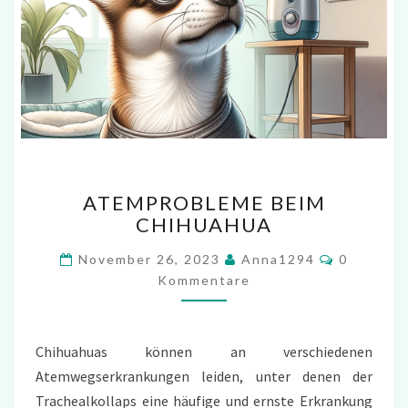
ATEMPROBLEME
ATEMPROBLEME BEIM
BEIM
CHIHUAHUA
CHIHUAHUA
Kommenta
November 26, 2023
Anna1294
0
Kommentare
Chihuahuas können an verschiedenen
Atemwegserkrankungen leiden, unter denen der
Trachealkollaps eine häufige und ernste Erkrankung