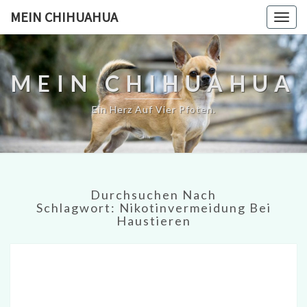
MEIN CHIHUAHUA
Togg
navig
MEIN CHIHUAHUA
Ein Herz Auf Vier Pfoten.
Durchsuchen Nach
Schlagwort:
Nikotinvermeidung Bei
Haustieren