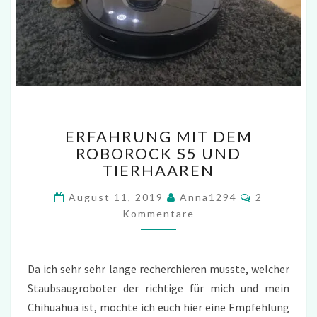
ERFAHRUNG
ERFAHRUNG MIT DEM
MIT
ROBOROCK S5 UND
DEM
TIERHAAREN
ROBOROCK
S5
Kommentar
August 11, 2019
Anna1294
2
UND
Kommentare
TIERHAAREN
Da ich sehr sehr lange recherchieren musste, welcher
Staubsaugroboter der richtige für mich und mein
Chihuahua ist, möchte ich euch hier eine Empfehlung