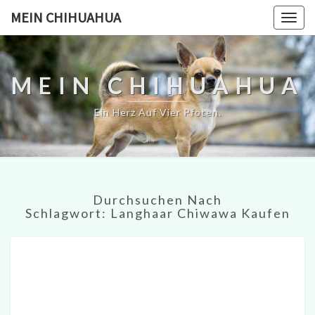
MEIN CHIHUAHUA
Togg
navig
MEIN CHIHUAHUA
Ein Herz Auf Vier Pfoten.
Durchsuchen Nach
Schlagwort:
Langhaar Chiwawa Kaufen