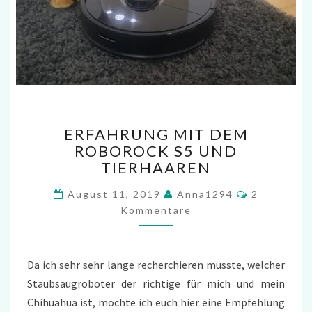
ERFAHRUNG
ERFAHRUNG MIT DEM
MIT
ROBOROCK S5 UND
DEM
TIERHAAREN
ROBOROCK
S5
Kommentar
August 11, 2019
Anna1294
2
UND
Kommentare
TIERHAAREN
Da ich sehr sehr lange recherchieren musste, welcher
Staubsaugroboter der richtige für mich und mein
Chihuahua ist, möchte ich euch hier eine Empfehlung