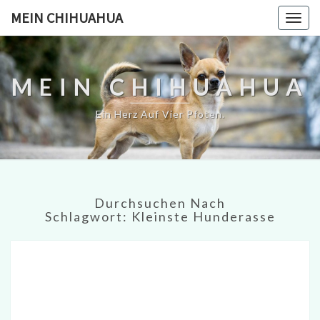
MEIN CHIHUAHUA
Togg
navig
MEIN CHIHUAHUA
Ein Herz Auf Vier Pfoten.
Durchsuchen Nach
Schlagwort:
Kleinste Hunderasse