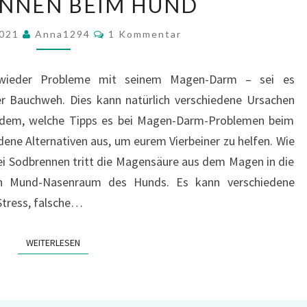
NNEN BEIM HUND
BEIM
HUND
Kommentare
2021
Anna1294
1 Kommentar
r wieder Probleme mit seinem Magen-Darm – sei es
er Bauchweh. Dies kann natürlich verschiedene Ursachen
otzdem, welche Tipps es bei Magen-Darm-Problemen beim
dene Alternativen aus, um eurem Vierbeiner zu helfen. Wie
i Sodbrennen tritt die Magensäure aus dem Magen in die
en Mund-Nasenraum des Hunds. Es kann verschiedene
Stress, falsche…
WEITERLESEN
WEITERLESEN