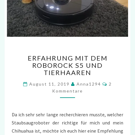
ERFAHRUNG
ERFAHRUNG MIT DEM
MIT
ROBOROCK S5 UND
DEM
TIERHAAREN
ROBOROCK
S5
Kommentar
August 11, 2019
Anna1294
2
UND
Kommentare
TIERHAAREN
Da ich sehr sehr lange recherchieren musste, welcher
Staubsaugroboter der richtige für mich und mein
Chihuahua ist, möchte ich euch hier eine Empfehlung