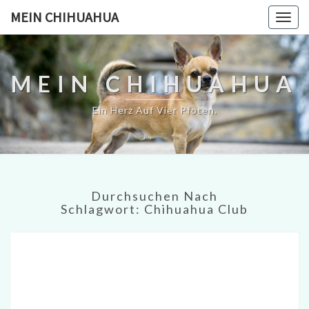
MEIN CHIHUAHUA
Togg
navig
MEIN CHIHUAHUA
Ein Herz Auf Vier Pfoten.
Durchsuchen Nach
Schlagwort:
Chihuahua Club