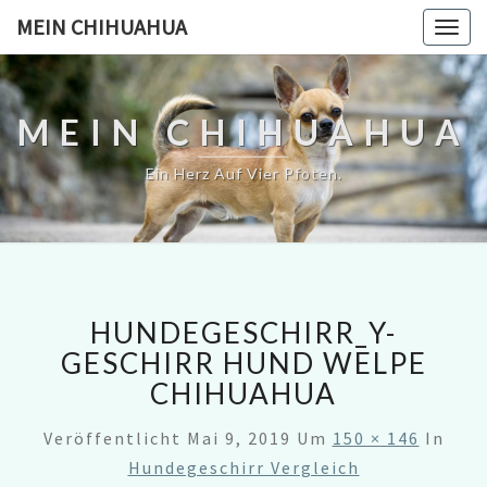
MEIN CHIHUAHUA
Togg
navig
MEIN CHIHUAHUA
Ein Herz Auf Vier Pfoten.
HUNDEGESCHIRR_Y-
GESCHIRR HUND WELPE
CHIHUAHUA
Veröffentlicht
Mai 9, 2019
Um
150 × 146
In
Hundegeschirr Vergleich