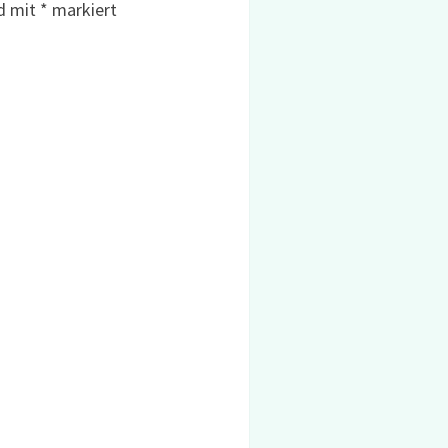
nd mit
*
markiert