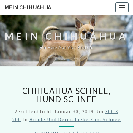
MEIN CHIHUAHUA
Togg
navig
MEIN CHIHUAHUA
Ein Herz Auf Vier Pfoten.
CHIHUAHUA SCHNEE,
HUND SCHNEE
Veröffentlicht
Januar 30, 2019
Um
300 ×
200
In
Hunde Und Deren Liebe Zum Schnee