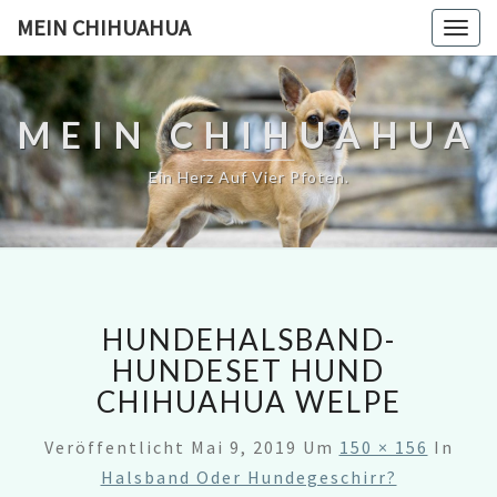
MEIN CHIHUAHUA
Togg
navig
MEIN CHIHUAHUA
Ein Herz Auf Vier Pfoten.
HUNDEHALSBAND-
HUNDESET HUND
CHIHUAHUA WELPE
Veröffentlicht
Mai 9, 2019
Um
150 × 156
In
Halsband Oder Hundegeschirr?