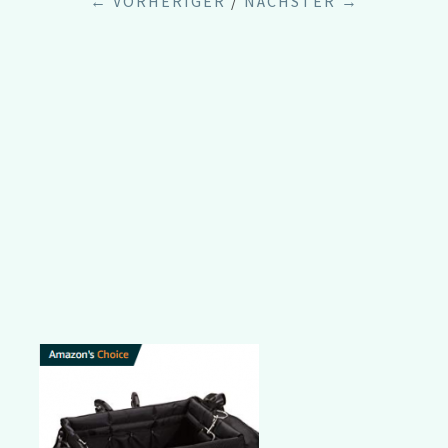
← VORHERIGER
/
NÄCHSTER →