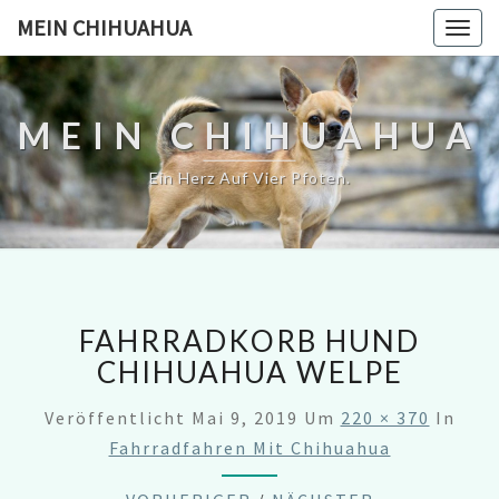
MEIN CHIHUAHUA
Togg
navig
MEIN CHIHUAHUA
Ein Herz Auf Vier Pfoten.
FAHRRADKORB HUND
CHIHUAHUA WELPE
Veröffentlicht
Mai 9, 2019
Um
220 × 370
In
Fahrradfahren Mit Chihuahua