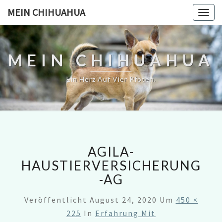
MEIN CHIHUAHUA
Togg
navig
MEIN CHIHUAHUA
Ein Herz Auf Vier Pfoten.
AGILA-
HAUSTIERVERSICHERUNG
-AG
Veröffentlicht
August 24, 2020
Um
450 ×
225
In
Erfahrung Mit