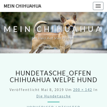
MEIN CHIHUAHUA
Togg
navig
MEIN CHIHUAHUA
Ein Herz Auf Vier Pfoten.
HUNDETASCHE_OFFEN
CHIHUAHUA WELPE HUND
Veröffentlicht
Mai 8, 2019
Um
200 × 142
In
Die Hundetasche