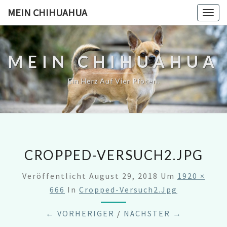
MEIN CHIHUAHUA
Togg
navig
MEIN CHIHUAHUA
Ein Herz Auf Vier Pfoten.
CROPPED-VERSUCH2.JPG
Veröffentlicht
August 29, 2018
Um
1920 ×
666
In
Cropped-Versuch2.jpg
← VORHERIGER
/
NÄCHSTER →