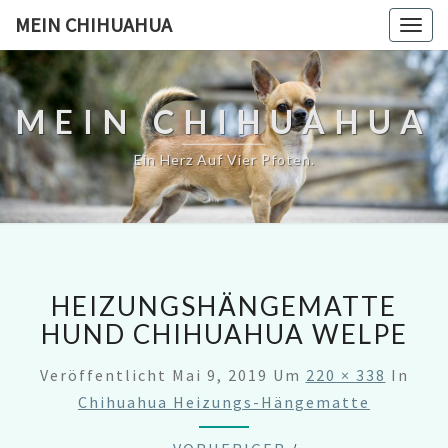
MEIN CHIHUAHUA
Togg
navig
MEIN CHIHUAHUA
Ein Herz Auf Vier Pfoten.
HEIZUNGSHÄNGEMATTE
HUND CHIHUAHUA WELPE
Veröffentlicht
Mai 9, 2019
Um
220 × 338
In
Chihuahua Heizungs-Hängematte