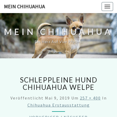
MEIN CHIHUAHUA
Togg
navig
MEIN CHIHUAHUA
Ein Herz Auf Vier Pfoten.
SCHLEPPLEINE HUND
CHIHUAHUA WELPE
Veröffentlicht
Mai 9, 2019
Um
257 × 400
In
Chihuahua Erstausstattung