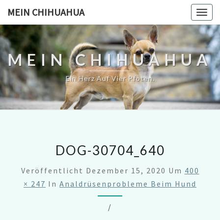
MEIN CHIHUAHUA
Togg
navig
MEIN CHIHUAHUA
Ein Herz Auf Vier Pfoten.
DOG-30704_640
Veröffentlicht
Dezember 15, 2020
Um
400
× 247
In
Analdrüsenprobleme Beim Hund
/