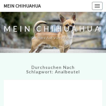
MEIN CHIHUAHUA
Togg
navig
MEIN CHIHUAHUA
Ein Herz Auf Vier Pfoten.
Durchsuchen Nach
Schlagwort:
Analbeutel